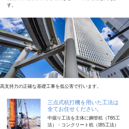
す。
高支持力の正確な基礎工事を低公害で行います。
三点式杭打機を用いた工法は
全てお任せください。
中掘り工法を主体に鋼管杭（TBS工
法）・コンクリート杭（IBS工法）