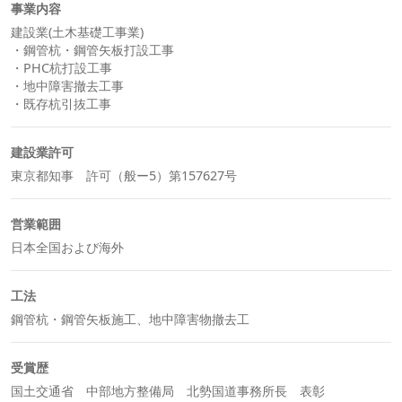
事業内容
建設業(土木基礎工事業)
・鋼管杭・鋼管矢板打設工事
・PHC杭打設工事
・地中障害撤去工事
・既存杭引抜工事
建設業許可
東京都知事 許可（般ー5）第157627号
営業範囲
日本全国および海外
工法
鋼管杭・鋼管矢板施工、地中障害物撤去工
受賞歴
国土交通省 中部地方整備局 北勢国道事務所長 表彰