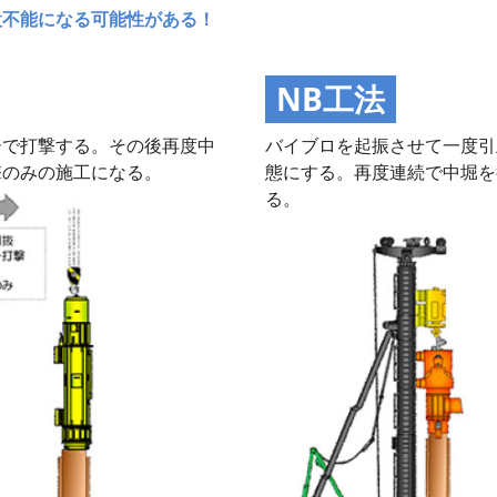
設不能になる可能性がある！
NB工法
ーで打撃する。その後再度中
バイブロを起振させて一度引
撃のみの施工になる。
態にする。再度連続で中堀を
る。