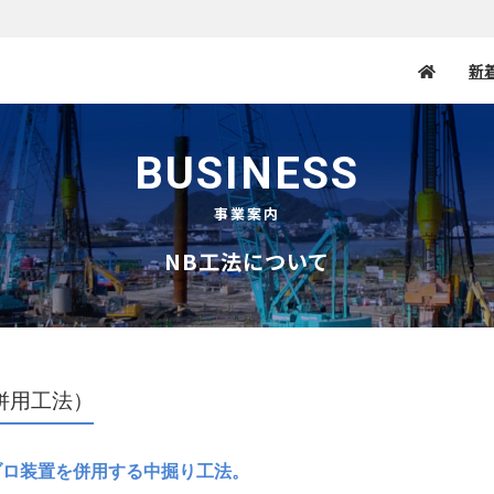
新
BUSINESS
事業案内
NB工法について
併用工法）
ブロ装置を併用する中掘り工法。