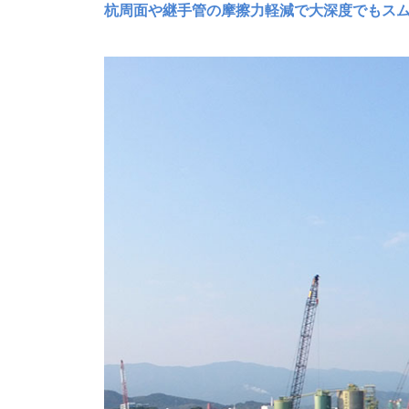
杭周面や継手管の摩擦力軽減で大深度でもス