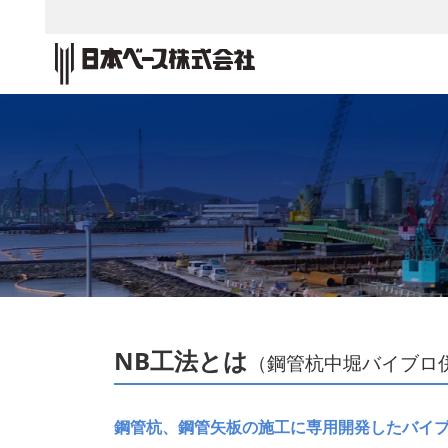
NB工法とは
（鋼管杭中堀バイブロ
鋼管杭、鋼管矢板の施工に専用開発したバイ