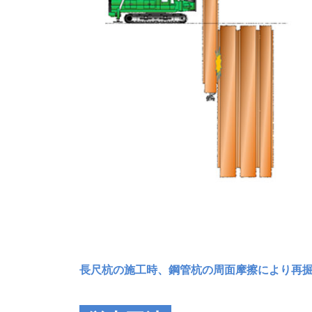
長尺杭の施工時、鋼管杭の周面摩擦により再