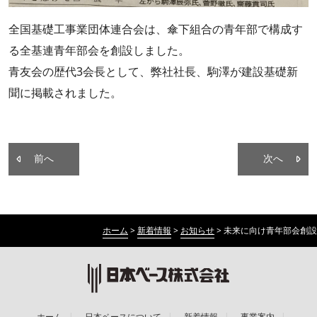
全国基礎工事業団体連合会は、傘下組合の青年部で構成す
る全基連青年部会を創設しました。
青友会の歴代3会長として、弊社社長、駒澤が建設基礎新
聞に掲載されました。
前へ
次へ
ホーム
>
新着情報
>
お知らせ
>
未来に向け青年部会創設
ホーム
日本ベースについて
新着情報
事業案内