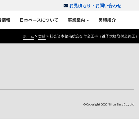
お見積もり・お問い合わせ
着情報
日本ベースについて
事業案内
実績紹介
ホーム
>
実績
>
社会資本整備総合交付金工事（銚子大橋取付道路工）
© Copyright 2020 Nihon Base Co., Ltd