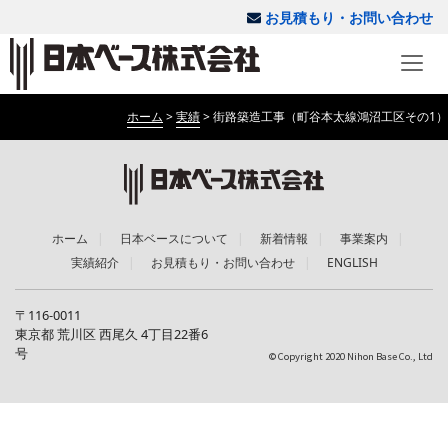
お見積もり・お問い合わせ
ホーム
>
実績
>
街路築造工事（町谷本太線鴻沼工区その1）
ホーム
日本ベースについて
新着情報
事業案内
実績紹介
お見積もり・お問い合わせ
ENGLISH
〒116-0011
東京都 荒川区 西尾久 4丁目22番6
号
© Copyright 2020 Nihon Base Co., Ltd