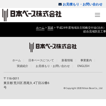
お見積もり・お問い合わせ
ホーム
>
実績
>
平成24年度地域自主戦略交付金(治水）
総合流域防災工事
ホーム
日本ベースについて
新着情報
事業案内
実績紹介
お見積もり・お問い合わせ
ENGLISH
〒116-0011
東京都 荒川区 西尾久 4丁目22番6
号
© Copyright 2020 Nihon Base Co., Ltd