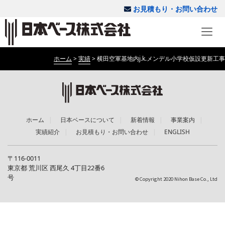
お見積もり・お問い合わせ
ホーム
>
実績
>
横田空軍基地内j.k.メンデル小学校仮設更新工事
ホーム
日本ベースについて
新着情報
事業案内
実績紹介
お見積もり・お問い合わせ
ENGLISH
〒116-0011
東京都 荒川区 西尾久 4丁目22番6
号
© Copyright 2020 Nihon Base Co., Ltd