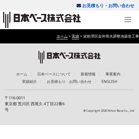
お見積もり・お問い合わせ
ホーム
>
実績
>
栄処理区金井雨水調整池築造工事
ホーム
日本ベースについて
新着情報
事業案内
実績紹介
お見積もり・お問い合わせ
ENGLISH
〒116-0011
東京都 荒川区 西尾久 4丁目22番6
号
© Copyright 2020 Nihon Base Co., Ltd