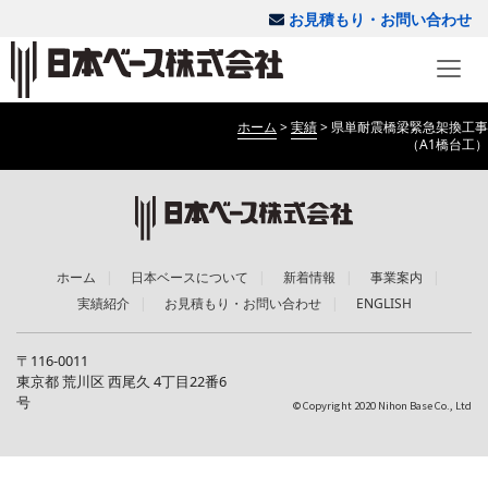
お見積もり・お問い合わせ
ホーム
>
実績
>
県単耐震橋梁緊急架換工事
（A1橋台工）
ホーム
日本ベースについて
新着情報
事業案内
実績紹介
お見積もり・お問い合わせ
ENGLISH
〒116-0011
東京都 荒川区 西尾久 4丁目22番6
号
© Copyright 2020 Nihon Base Co., Ltd